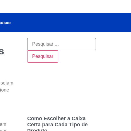
nosco
s
esejam
cione
Como Escolher a Caixa
Certa para Cada Tipo de
tam
Produto