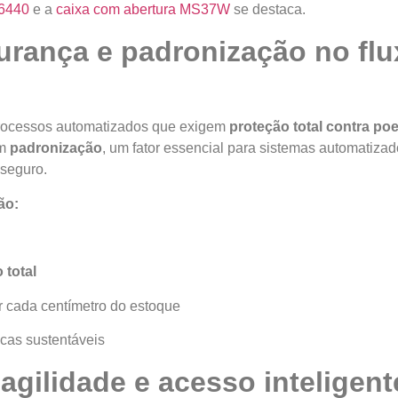
S6440
e a
caixa com abertura MS37W
se destaca.
urança e padronização no fl
processos automatizados que exigem
proteção total contra poe
am
padronização
, um fator essencial para sistemas automatiza
seguro.
ão:
 total
r cada centímetro do estoque
icas sustentáveis
 agilidade e acesso inteligent