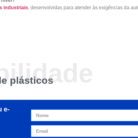
 nível?
s industriais
, desenvolvidas para atender às exigências da a
bilidade
e plásticos
 e-