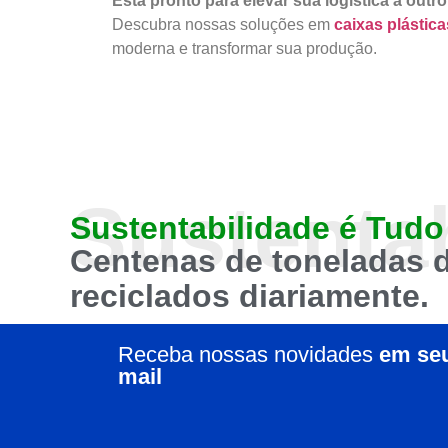
Está pronto para elevar sua logística a outro
Descubra nossas soluções em
caixas plástica
moderna e transformar sua produção.
Sustenta
Sustentabilidade
é Tudo
Centenas de toneladas d
reciclados
diariamente.
Receba nossas novidades
em seu
mail