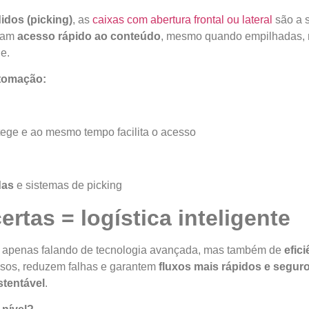
idos (picking)
, as
caixas com abertura frontal ou lateral
são a 
nham
acesso rápido ao conteúdo
, mesmo quando empilhadas, 
e.
tomação:
tege e ao mesmo tempo facilita o acesso
das
e sistemas de picking
rtas = logística inteligente
s apenas falando de tecnologia avançada, mas também de
efici
sos, reduzem falhas e garantem
fluxos mais rápidos e segur
stentável
.