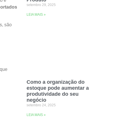
o e
setembro 29, 2025
portados
LEIA MAIS »
s, são
 que
Como a organização do
estoque pode aumentar a
produtividade do seu
negócio
setembro 24, 2025
LEIA MAIS »