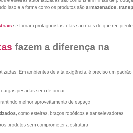
bôs e esteiras automatizadas são comuns em linhas de produçã
tudo isso é a forma como os produtos são
armazenados, trans
triais
se tornam protagonistas: elas são mais do que recipiente
tas
fazem a diferença na
tizadas. Em ambientes de alta exigência, é preciso um padrão
r cargas pesadas sem deformar
arantindo melhor aproveitamento de espaço
tizados
, como esteiras, braços robóticos e transelevadores
os produtos sem comprometer a estrutura