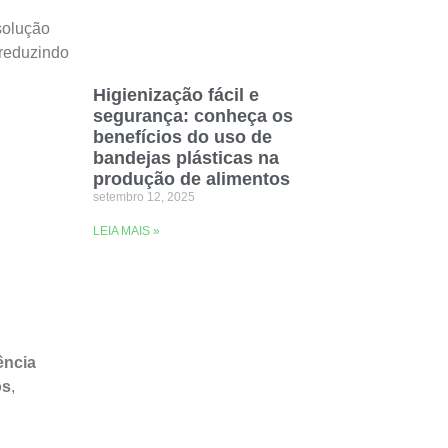
solução
reduzindo
Higienização fácil e
segurança: conheça os
benefícios do uso de
bandejas plásticas na
produção de alimentos
setembro 12, 2025
LEIA MAIS »
ência
os
,