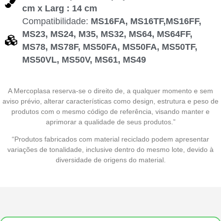
cm x Larg : 14 cm
Compatibilidade:
MS16FA, MS16TF,MS16FF,
MS23, MS24, M35, MS32, MS64, MS64FF,
MS78, MS78F, MS50FA, MS50FA, MS50TF,
MS50VL, MS50V, MS61, MS49
A Mercoplasa reserva-se o direito de, a qualquer momento e sem
aviso prévio, alterar características como design, estrutura e peso de
produtos com o mesmo código de referência, visando manter e
aprimorar a qualidade de seus produtos.”
“Produtos fabricados com material reciclado podem apresentar
variações de tonalidade, inclusive dentro do mesmo lote, devido à
diversidade de origens do material.