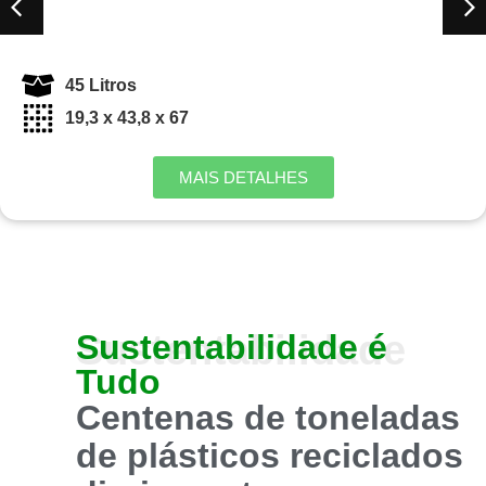
45 Litros
19,3 x 43,8 x 67
MAIS DETALHES
Sustentabilidade
Sustentabilidade
é
Tudo
Centenas de toneladas
de plásticos
reciclados